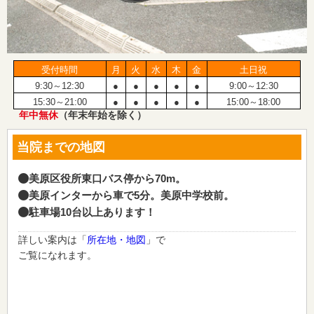
受付時間
月
火
水
木
金
土日祝
9:30～12:30
●
●
●
●
●
9:00～12:30
15:30～21:00
●
●
●
●
●
15:00～18:00
年中無休
（年末年始を除く）
当院までの地図
美原区役所東口バス停から70m。
美原インターから車で5分。美原中学校前。
駐車場10台以上あります！
詳しい案内は「
所在地・地図
」で
ご覧になれます。