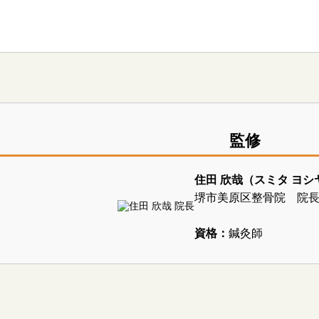
監修
住田 欣哉（スミタ ヨシ
堺市美原区整骨院 院
資格：
鍼灸師