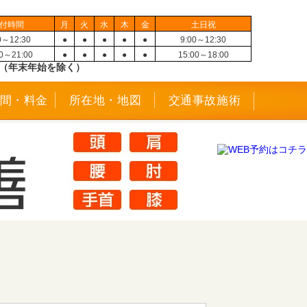
付時間
月
火
水
木
金
土日祝
0～12:30
●
●
●
●
●
9:00～12:30
30～21:00
●
●
●
●
●
15:00～18:00
（年末年始を除く）
間・料金
所在地・地図
交通事故施術