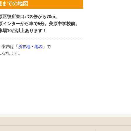
院までの地図
原区役所東口バス停から70m。
原インターから車で5分。美原中学校前。
車場10台以上あります！
い案内は「
所在地・地図
」で
になれます。