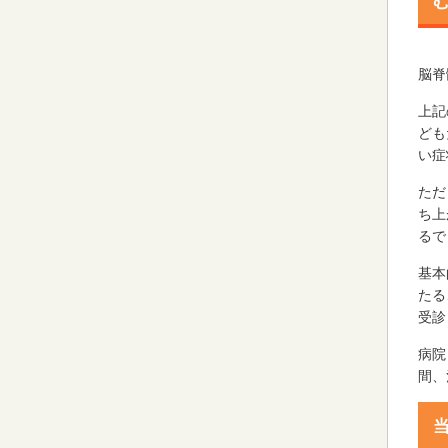
脳脊
上記
ども
い症
ただ
ち上
るで
基本
たる
受診
病院
間、