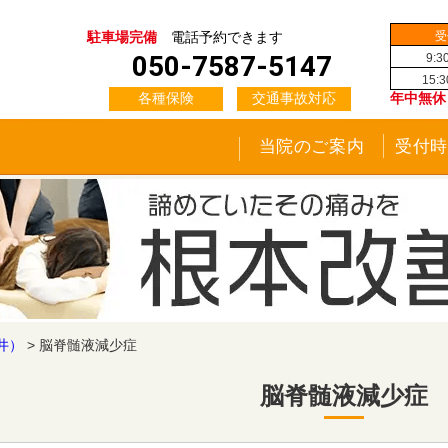
受
駐車場完備
電話予約できます
050-7587-5147
9:3
15:
各種保険
交通事故対応
年中無休
当院のご案内
受付時
井）
>
脳脊髄液減少症
脳脊髄液減少症