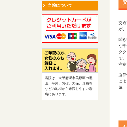
当院について
交通
が、
聞き
な部
タク
で、
注意
脳脊
当院は、大阪府堺市美原区の黒
によ
山、平尾、阿弥、大保、真福寺
気、
などの地域から来院しやすい場
所にあります。