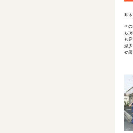
基本
その
も病
も見
減少
効果