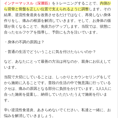
インナーマッスル（深層筋）
をトレーニングすることで、
内側か
ら背骨と骨盤を正しい位置で支えられるように調整
します。その
結果、逆流性食道炎を改善させるだけではなく、再発しない身体
作りをし、痛みの根源を解消していきます。そして、お身体の循
環が良くなることで、免疫力がアップします。当院では、状態に
合ったセルフケアを指導し、予防にも力を注いでいます。
・身体の不調の原因は？
・普通の生活でどういうことに気を付けたらいいのか？
など、あなたにとって最善の方法は何なのか、親身にお伝えして
います。
当院で大切にしていることは、しっかりとカウンセリングをして
から施術に入ることです。普段の生活の中で無意識に行っている
クセは、痛みの原因となる部分に負担をかけています。1人1人に
合った施術を提案し、納得していただいたうえで施術を行いま
す。
辛い逆流性食道炎、あきらめないでください。私達と一緒に、お
悩みを解消していきましょう。