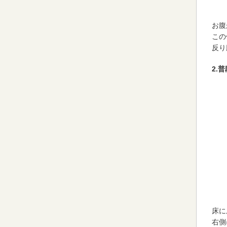
お腹
この
反り
2.
床に
右側