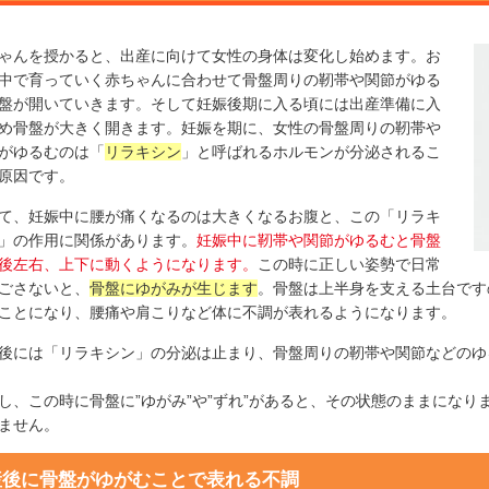
ゃんを授かると、出産に向けて女性の身体は変化し始めます。お
中で育っていく赤ちゃんに合わせて骨盤周りの靭帯や関節がゆる
盤が開いていきます。そして妊娠後期に入る頃には出産準備に入
め骨盤が大きく開きます。妊娠を期に、女性の骨盤周りの靭帯や
がゆるむのは「
リラキシン
」と呼ばれるホルモンが分泌されるこ
原因です。
て、妊娠中に腰が痛くなるのは大きくなるお腹と、この「リラキ
」の作用に関係があります。
妊娠中に靭帯や関節がゆるむと骨盤
後左右、上下に動くようになります。
この時に正しい姿勢で日常
ごさないと、
骨盤にゆがみが生じます
。骨盤は上半身を支える土台です
ことになり、腰痛や肩こりなど体に不調が表れるようになります。
後には「リラキシン」の分泌は止まり、骨盤周りの靭帯や関節などのゆ
し、この時に骨盤に”ゆがみ”や”ずれ”があると、その状態のままにな
ません。
産後に骨盤がゆがむことで表れる不調