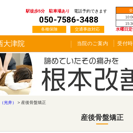
受
駅徒歩5分 駐車場あり
電話予約できます
050-7586-3488
10:
15:
各種保険
交通事故対応
水曜日定
西大津院
当院のご案内
受付時
（光井）
>
産後骨盤矯正
産後骨盤矯正