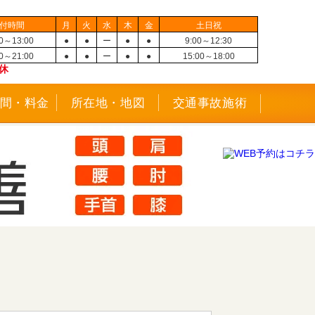
付時間
月
火
水
木
金
土日祝
00～13:00
●
●
ー
●
●
9:00～12:30
30～21:00
●
●
ー
●
●
15:00～18:00
休
間・料金
所在地・地図
交通事故施術