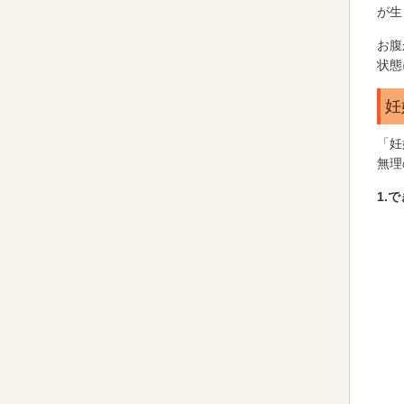
が生
お腹
状態
妊
「妊
無理
1.