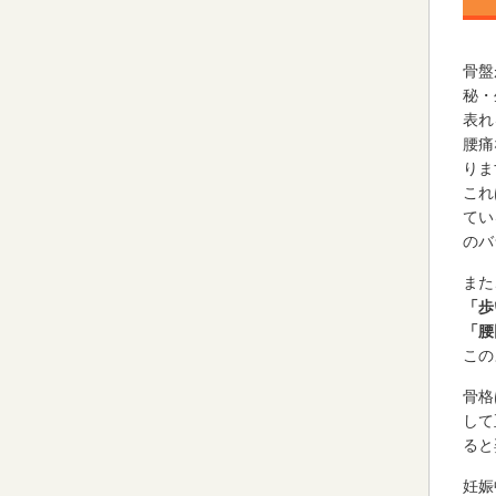
骨盤
秘・
表れ
腰痛
りま
これ
てい
のバ
また
「歩
「腰
この
骨格
して
ると
妊娠