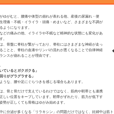
がゆがむと、腰痛や体型の崩れが表れる他、産後の尿漏れ・便
生理痛・不眠・イライラ・頭痛・めまいなど、さまざまな不調が
るようになります。
などの痛みの他、イライラや不眠など精神的な状態にも変化があ
す。
は、骨盤に脊柱が繋がっており、脊柱にはさまざまな神経が走っ
ることと、脊柱の血液やリンパの流れが悪くなることで自律神経
ランスが崩れることが理由です。
、
いているとガクガクる」
回りがグラグラする」
ような、腰や足にぐらつきを感じる場合もあります。
は、骨と骨だけで支えているわけではなく、筋肉や靭帯とも連携
正しい位置をキープしています。靭帯がずれたり、筋力が低下す
姿勢が正しくても骨格はゆがみ始めます。
中に分泌が多くなる「リラキシン」の問題だけではなく、妊婦中は筋ト