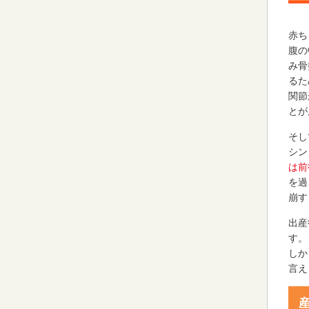
赤ち
腹の
み骨
るた
関節
とが
そし
シン
は前
を過
崩す
出産
す。
しか
言え