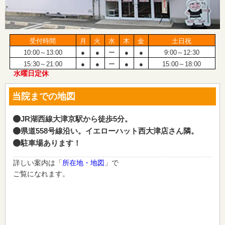
受付時間
月
火
水
木
金
土日祝
10:00～13:00
●
●
ー
●
●
9:00～12:30
15:30～21:00
●
●
ー
●
●
15:00～18:00
水曜日定休
当院までの地図
JR湖西線大津京駅から徒歩5分。
県道558号線沿い。イエローハット西大津店さん隣。
駐車場あります！
詳しい案内は「
所在地・地図
」で
ご覧になれます。