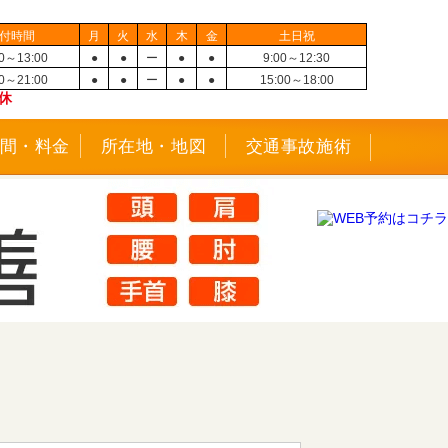
付時間
月
火
水
木
金
土日祝
00～13:00
●
●
ー
●
●
9:00～12:30
30～21:00
●
●
ー
●
●
15:00～18:00
休
間・料金
所在地・地図
交通事故施術