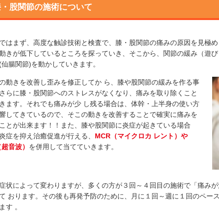
膝・股関節の施術について
ではまず、高度な触診技術と検査で、膝・股関節の痛みの原因を見極め
動きが低下しているところを探っていき、そこから、関節の緩み（遊び
(仙腸関節)を動かしていきます。
の動きを改善し歪みを修正してか ら、膝や股関節の緩みを作る事
さらに膝・股関節へのストレスがなくなり、痛みを取り除くこと
きます。それでも痛みが少 し残る場合は、体幹・上半身の使い方
響してきているので、そこの動きを改善することで確実に痛みを
ことが出来ます！！また、膝や股関節に炎症が起きている場合
炎症を抑え治癒促進が行える、
MCR（マイクロカ レント）や
（超音波）
を併用して当てていきます。
症状によって変わりますが、多くの方が３回～４回目の施術で「痛みが
て おります。その後も再発予防のために、月に１回～週に１回のペー
ます 。