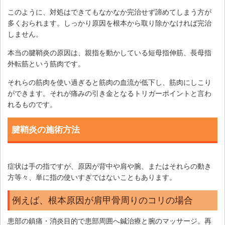
このように、対処はできてもなかなか完治せず諦めてしまう方が
多くおられます。しっかり原因を根本から取り除かなければ完治
しません。
本当の腱鞘炎の原因は、親指を動かしている短母指伸筋、長母指
外転筋という筋肉です。
それらの筋肉を使い過ぎると筋肉の血流が低下し、筋肉にしこり
ができます。それが痛みの引き金となるトリガーポイントと言わ
れるものです。
腱鞘炎の施術方法
症状は手の指ですが、原因が背中や肩や腕、またはそれらの動き
方等々、単に指の使いすぎではないこともあります。
例えば、根本原因が肩甲骨周りのコリの場合
患部の鎮痛・消炎目的で患部周囲へ鍼治療と腕のマッサージ。再