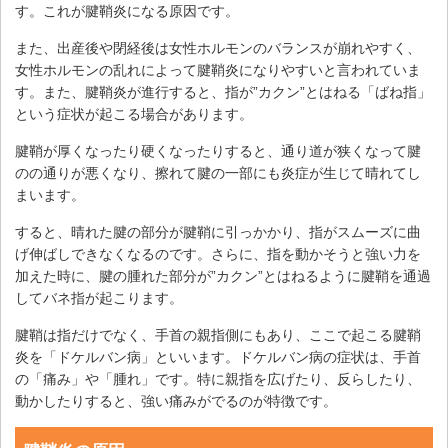
す。これが腱鞘炎になる原因です。
また、出産後や閉経後は女性ホルモンのバランスが崩れやすく、
女性ホルモンの乱れによって腱鞘炎になりやすいと言われていま
す。また、腱鞘炎が進行すると、指が”カクン”とはねる「ばね指」
という症状が起こる場合があります。
腱鞘が厚くなったり硬くなったりすると、通り道が狭くなって腱
のの通りが悪くなり、擦れて腱の一部にも炎症が生じて晴れてし
まいます。
すると、晴れた腱の部分が腱鞘に引っかかり、指がスムーズに曲
げ伸ばしできなくなるのです。さらに、指を動かそうと強い力を
加えた時に、腱の腫れた部分が”カクン”とはねるように腱鞘を通過
してバネ指が起こります。
腱鞘は指だけでなく、手首の親指側にもあり、ここで起こる腱鞘
炎を「ドケルバン病」といいます。ドケルバン病の症状は、手首
の「痛み」や「腫れ」です。特に親指を広げたり、反らしたり、
動かしたりすると、強い痛みがでるのが特徴です。