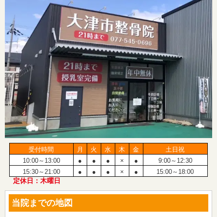
受付時間
月
火
水
木
金
土日祝
10:00～13:00
●
●
●
×
●
9:00～12:30
15:30～21:00
●
●
●
×
●
15:00～18:00
定休日：木曜日
当院までの地図