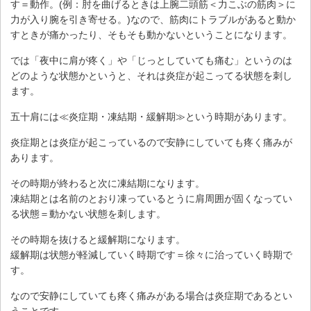
す＝動作。(例：肘を曲げるときは上腕二頭筋＜力こぶの筋肉＞に
力が入り腕を引き寄せる。)なので、筋肉にトラブルがあると動か
すときが痛かったり、そもそも動かないということになります。
では「夜中に肩が疼く」や「じっとしていても痛む」というのは
どのような状態かというと、それは炎症が起こってる状態を刺し
ます。
五十肩には≪炎症期・凍結期・緩解期≫という時期があります。
炎症期とは炎症が起こっているので安静にしていても疼く痛みが
あります。
その時期が終わると次に凍結期になります。
凍結期とは名前のとおり凍っているとうに肩周囲が固くなってい
る状態＝動かない状態を刺します。
その時期を抜けると緩解期になります。
緩解期は状態が軽減していく時期です＝徐々に治っていく時期で
す。
なので安静にしていても疼く痛みがある場合は炎症期であるとい