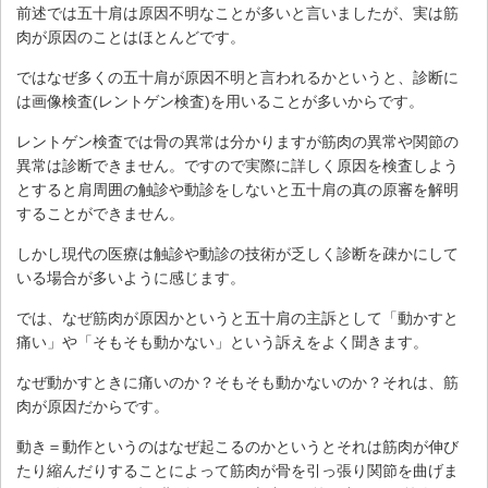
前述では五十肩は原因不明なことが多いと言いましたが、実は筋
肉が原因のことはほとんどです。
ではなぜ多くの五十肩が原因不明と言われるかというと、診断に
は画像検査(レントゲン検査)を用いることが多いからです。
レントゲン検査では骨の異常は分かりますが筋肉の異常や関節の
異常は診断できません。ですので実際に詳しく原因を検査しよう
とすると肩周囲の触診や動診をしないと五十肩の真の原審を解明
することができません。
しかし現代の医療は触診や動診の技術が乏しく診断を疎かにして
いる場合が多いように感じます。
では、なぜ筋肉が原因かというと五十肩の主訴として「動かすと
痛い」や「そもそも動かない」という訴えをよく聞きます。
なぜ動かすときに痛いのか？そもそも動かないのか？それは、筋
肉が原因だからです。
動き＝動作というのはなぜ起こるのかというとそれは筋肉が伸び
たり縮んだりすることによって筋肉が骨を引っ張り関節を曲げま