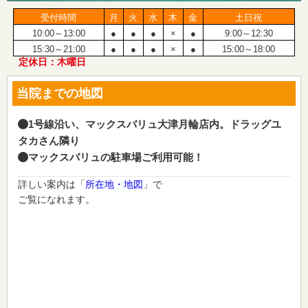
受付時間
月
火
水
木
金
土日祝
10:00～13:00
●
●
●
×
●
9:00～12:30
15:30～21:00
●
●
●
×
●
15:00～18:00
定休日：木曜日
当院までの地図
1号線沿い、マックスバリュ大津月輪店内。ドラッグユ
タカさん隣り
マックスバリュの駐車場ご利用可能！
詳しい案内は「
所在地・地図
」で
ご覧になれます。