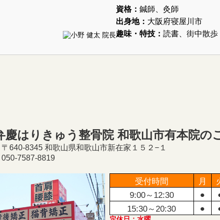
資格：
鍼師、灸師
出身地：
大阪府寝屋川市
趣味・特技：
読書、街中散歩
弁慶はりきゅう整骨院 和歌山市有本院の
〒640-8345 和歌山県和歌山市新在家１５２−１
50-7587-8819
受付時間
月
●
9:00～12:30
●
15:30～20:30
定休日：水曜