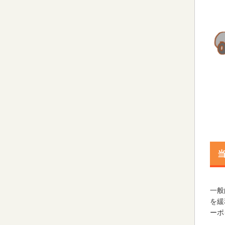
一般
を緩
ーポ