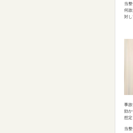
当整
何故
対し
事故
効か
想定
当整