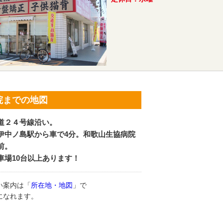
院までの地図
道２４号線沿い。
伊中ノ島駅から車で4分。和歌山生協病院
前。
車場10台以上あります！
い案内は「
所在地・地図
」で
になれます。