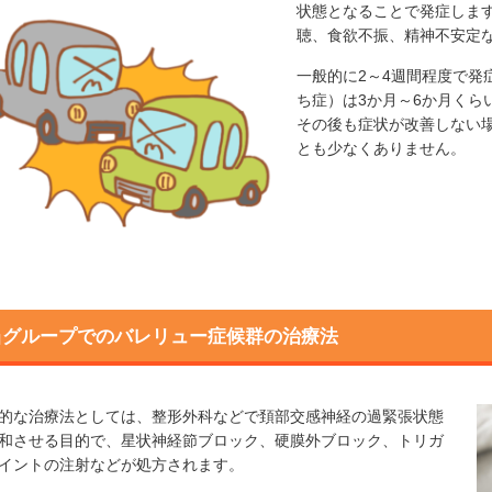
状態となることで発症しま
聴、食欲不振、精神不安定
一般的に2～4週間程度で発
ち症）は3か月～6か月くら
その後も症状が改善しない
とも少なくありません。
当グループでのバレリュー症候群の治療法
的な治療法としては、整形外科などで頚部交感神経の過緊張状態
和させる目的で、星状神経節ブロック、硬膜外ブロック、トリガ
イントの注射などが処方されます。