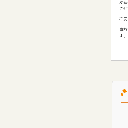
が在
させ
不安
事故
す、