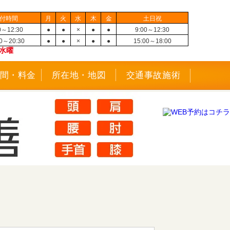
付時間
月
火
水
木
金
土日祝
0～12:30
●
●
×
●
●
9:00～12:30
30～20:30
●
●
×
●
●
15:00～18:00
水曜
間・料金
所在地・地図
交通事故施術