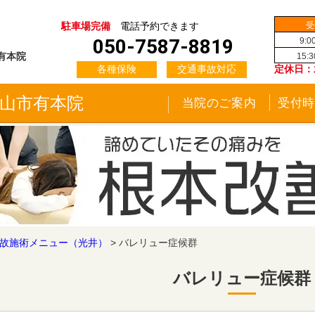
受
駐車場完備
電話予約できます
050-7587-8819
9:0
有本院
15:
！
各種保険
交通事故対応
定休日：
歌山市有本院
当院のご案内
受付時
故施術メニュー（光井）
>
バレリュー症候群
バレリュー症候群