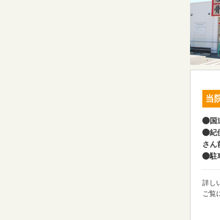
当
国
紀
さん
駐
詳し
ご覧