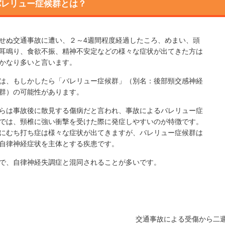
バレリュー症候群とは？
せぬ交通事故に遭い、２～4週間程度経過したころ、めまい、頭
耳鳴り、食欲不振、精神不安定などの様々な症状が出てきた方は
かなり多いと言います。
は、もしかしたら「バレリュー症候群」（別名：後部頸交感神経
群）の可能性があります。
らは事故後に散見する傷病だと言われ、事故によるバレリュー症
では、頸椎に強い衝撃を受けた際に発症しやすいのが特徴です。
にむち打ち症は様々な症状が出てきますが、バレリュー症候群は
自律神経症状を主体とする疾患です。
で、自律神経失調症と混同されることが多いです。
交通事故による受傷から二