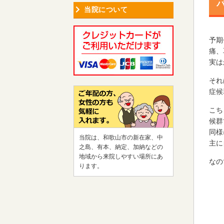
当院について
予期
痛、
実は
それ
症候
こち
候群
同様
当院は、和歌山市の新在家、中
主に
之島、有本、納定、加納などの
地域から来院しやすい場所にあ
なの
ります。