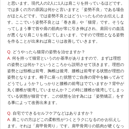
と思います。現代人の2人に1人は肩こりを持っているほどです。
では多くの方の原因は何かと言いますと「姿勢不良」である場合
がほとんどです。では姿勢不良とはどういったものかお伝えしま
す。ここでいう姿勢不良とは「巻き肩」や「猫背」です。そうな
ってしまう事で首や肩の筋肉が常に引き伸ばされ、肩回りの血流
が悪くなり肩こりを感じてしまいます。ですので理想となる姿勢
を作ることが出来れば肩こりは改善していきます。
Q.
どうやったら猫背の姿勢を治せますか？
A.
何を持って猫背というのか基準がありますので、まずは理想
の姿勢とは何か？というところから説明させて頂きます。理想の
姿勢とは頸椎は前弯、胸椎は後湾、腰椎は前弯する状態が理想の
姿勢となります。椅子に座った状態でご自身の背中を触ってみて
どうでしょうか？しっかりと腰椎の前弯はでていますか？背中が
丸く腰椎が後湾していませんか？この時に腰椎が後湾してしまっ
ている状態が猫背です。この状態を治す為には「姿勢矯正」をす
る事によって改善出来ます。
Q.
自宅でできるセルフケアなどはありますか？
A.
肩こりの方はどこの柔軟性がつくとラクになるのかお伝えし
ます。それは「肩甲骨周り」です。肩甲骨周りの筋肉が硬くなっ