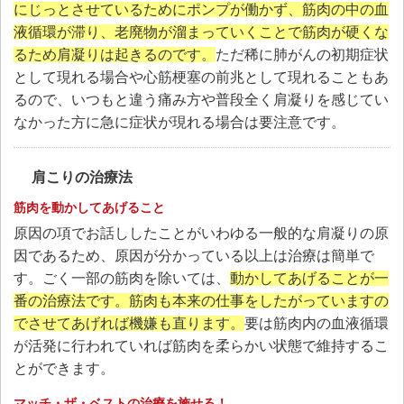
にじっとさせているためにポンプが働かず、筋肉の中の血
液循環が滞り、老廃物が溜まっていくことで筋肉が硬くな
るため肩凝りは起きるのです。
ただ稀に肺がんの初期症状
として現れる場合や心筋梗塞の前兆として現れることもあ
るので、いつもと違う痛み方や普段全く肩凝りを感じてい
なかった方に急に症状が現れる場合は要注意です。
肩こりの治療法
筋肉を動かしてあげること
原因の項でお話ししたことがいわゆる一般的な肩凝りの原
因であるため、原因が分かっている以上は治療は簡単で
す。ごく一部の筋肉を除いては、
動かしてあげることが一
番の治療法です。筋肉も本来の仕事をしたがっていますの
でさせてあげれば機嫌も直ります。
要は筋肉内の血液循環
が活発に行われていれば筋肉を柔らかい状態で維持するこ
とができます。
マッチ・ザ・ベストの治療を施せる！