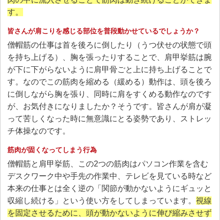
す。
皆さんが肩こりを感じる部位を普段動かせているでしょうか？
僧帽筋の仕事は首を後ろに倒したり（うつ伏せの状態で頭
を持ち上げる）、胸を張ったりすることで、肩甲挙筋は腕
が下に下がらないように肩甲骨ごと上に持ち上げることで
す。なのでこの筋肉を縮める（緩める）動作は、頭を後ろ
に倒しながら胸を張り、同時に肩をすくめる動作なのです
が、お気付きになりましたか？そうです。皆さんが肩が凝
って苦しくなった時に無意識にとる姿勢であり、ストレッ
チ体操なのです。
筋肉が固くなってしまう行為
僧帽筋と肩甲挙筋、この2つの筋肉はパソコン作業を含む
デスクワーク中や手先の作業中、テレビを見ている時など
本来の仕事とは全く逆の「関節が動かないようにギュッと
収縮し続ける」という使い方をしてしまっています。
視線
を固定させるために、頭が動かないように伸び縮みさせず