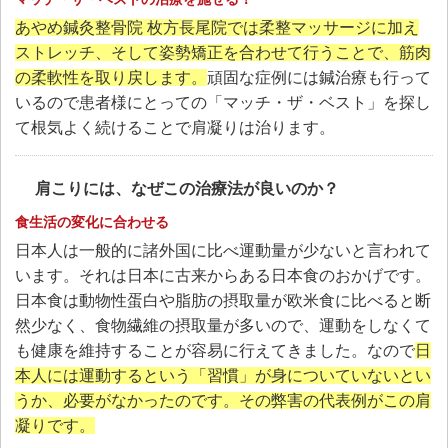
あやめ鍼灸整骨院 枚方長尾院では柔整マッサージに加え
ストレッチ、そして姿勢矯正を合わせて行うことで、筋肉
の柔軟性を取り戻します。
頑固な症例には鍼治療も行って
いるので患者様にとっての「マッチ・ザ・ベスト」を探し
て根気よく続けることで肩凝りは治ります。
肩こりには、なぜこの治療法が良いのか？
食生活の変化に合わせる
日本人は一般的に諸外国に比べ運動量が少ないと言われて
います。それは日本に古来からある日本食のおかげです。
日本食は動物性蛋白や脂肪の摂取量が欧米食に比べると断
然少なく、食物繊維の摂取量が多いので、運動をしなくて
も健康を維持することが容易に行えてきました。なので
日
本人には運動するという「習慣」が身についていないとい
うか、必要がなかったのです。その弊害の代表例がこの肩
凝りです。