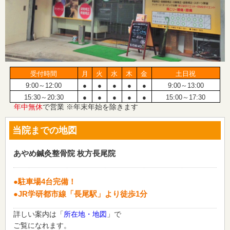
受付時間
月
火
水
木
金
土日祝
9:00～12:00
●
●
●
●
●
9:00～13:00
15:30～20:30
●
●
●
●
●
15:00～17:30
年中無休
で営業 ※年末年始を除きます
当院までの地図
あやめ鍼灸整骨院 枚方長尾院
●駐車場4台完備！
●JR学研都市線「長尾駅」より徒歩1分
詳しい案内は「
所在地・地図
」で
ご覧になれます。