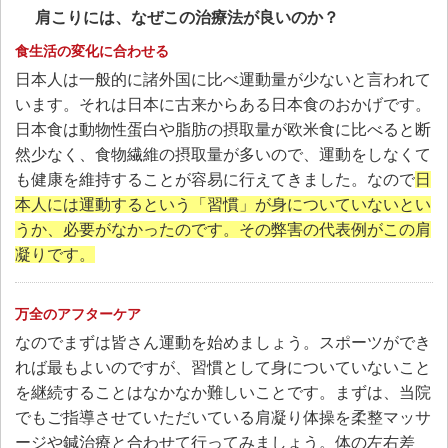
肩こりには、なぜこの治療法が良いのか？
食生活の変化に合わせる
日本人は一般的に諸外国に比べ運動量が少ないと言われて
います。それは日本に古来からある日本食のおかげです。
日本食は動物性蛋白や脂肪の摂取量が欧米食に比べると断
然少なく、食物繊維の摂取量が多いので、運動をしなくて
も健康を維持することが容易に行えてきました。なので
日
本人には運動するという「習慣」が身についていないとい
うか、必要がなかったのです。その弊害の代表例がこの肩
凝りです。
万全のアフターケア
なのでまずは皆さん運動を始めましょう。スポーツができ
れば最もよいのですが、習慣として身についていないこと
を継続することはなかなか難しいことです。まずは、当院
でもご指導させていただいている肩凝り体操を柔整マッサ
ージや鍼治療と合わせて行ってみましょう。体の左右差