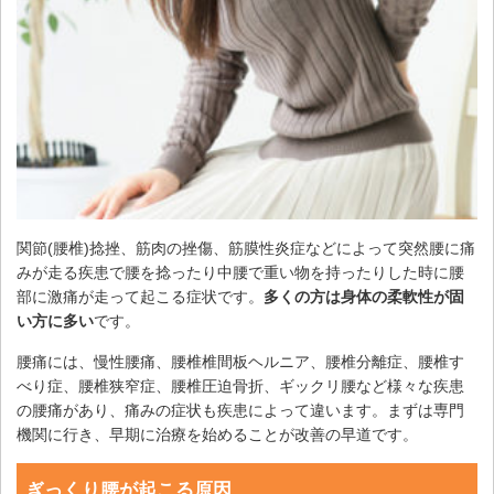
関節(腰椎)捻挫、筋肉の挫傷、筋膜性炎症などによって突然腰に痛
みが走る疾患で腰を捻ったり中腰で重い物を持ったりした時に腰
部に激痛が走って起こる症状です。
多くの方は身体の柔軟性が固
い方に多い
です。
腰痛には、慢性腰痛、腰椎椎間板ヘルニア、腰椎分離症、腰椎す
べり症、腰椎狭窄症、腰椎圧迫骨折、ギックリ腰など様々な疾患
の腰痛があり、痛みの症状も疾患によって違います。まずは専門
機関に行き、早期に治療を始めることが改善の早道です。
ぎっくり腰が起こる原因