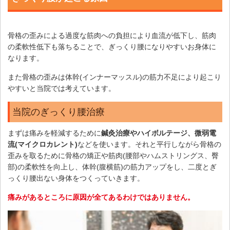
骨格の歪みによる過度な筋肉への負担により血流が低下し、筋肉
の柔軟性低下も落ちることで、ぎっくり腰になりやすいお身体に
なります。
また骨格の歪みは体幹(インナーマッスル)の筋力不足により起こり
やすいと当院では考えています。
当院のぎっくり腰治療
まずは痛みを軽減するために
鍼灸治療やハイボルテージ、微弱電
流(マイクロカレント)
などを使います。それと平行しながら骨格の
歪みを取るために骨格の矯正や筋肉(腰部やハムストリングス、臀
部)の柔軟性を向上し、体幹(腹横筋)の筋力アップをし、二度とぎ
っくり腰出ない身体をつくっていきます。
痛みがあるところに原因が全てあるわけではありません。