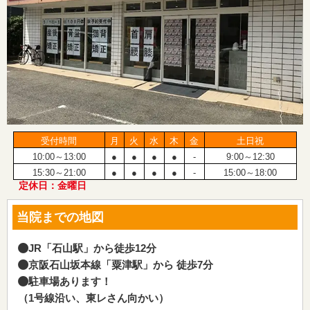
受付時間
月
火
水
木
金
土日祝
10:00～13:00
●
●
●
●
-
9:00～12:30
15:30～21:00
●
●
●
●
-
15:00～18:00
定休日：金曜日
当院までの地図
JR「石山駅」から徒歩12分
京阪石山坂本線「粟津駅」から 徒歩7分
駐車場あります！
（1号線沿い、東レさん向かい）