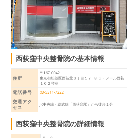
西荻窪中央整骨院の基本情報
〒167-0042
住所
東京都杉並区西荻北３丁目１７−８ ラ・メール西荻
１０２号室
電話番号
03-5311-7222
交通アク
JR中央線・総武線「西荻窪駅」から徒歩１分
セス
西荻窪中央整骨院の詳細情報