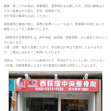
腰痛・肩こりのお悩み、骨盤矯正、姿勢矯正をお探しの方、当院の施術はド
クター監修なので安心・安全・効果的です。
ぜひ当院の施術をお試しください。
保険適用の施術の他に、多数の自費メニューもあり、患者様の症状にあった
施術メニューをご提案いたします。
【西荻窪中央整骨院】は、JR中央線・総武線「西荻窪駅」から徒歩１分のとこ
ろにあります。
土曜・日曜・祝日も営業しており、平日夜は21時まで受付しておりますの
で、ご都合に合わせてご利用いただけます。
当院は、プロアスリートの身体のケア、学生やアスリートに対してのスポー
ツ外傷、自動車事故によるケガや後遺症の施術も得意としております。