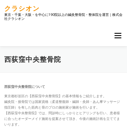
コ
クラシオン
ン
テ
東京・千葉・大阪・を中心に190院以上の鍼灸整骨院・整体院を運営｜株式会
社クラシオン
ン
ツ
へ
メニュー
ス
キ
ッ
プ
トップ
店舗一覧
企業情報
お問合せ
ブログ
西荻窪中央整骨院
西荻窪中央整骨院について
東京都杉並区の【西荻窪中央整骨院】の基本情報をご紹介します。
鍼灸院・接骨院では国家資格（柔道整復師・鍼師・灸師・あん摩マッサージ
指圧師）を有した筋肉と骨のプロの施術家が施術を行います。
【西荻窪中央整骨院】では、問診時にしっかりとヒアリングを行い、患者様
に合ったオーダーメイド施術を提案させて頂き、今後の施術計画を立ててま
いります。