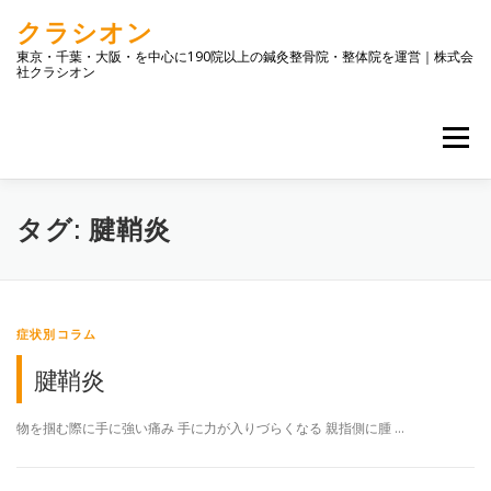
コ
クラシオン
ン
テ
東京・千葉・大阪・を中心に190院以上の鍼灸整骨院・整体院を運営｜株式会
社クラシオン
ン
ツ
へ
メニュー
ス
キ
ッ
プ
トップ
店舗一覧
企業情報
お問合せ
ブログ
タグ:
腱鞘炎
症状別コラム
腱鞘炎
物を掴む際に手に強い痛み 手に力が入りづらくなる 親指側に腫 …