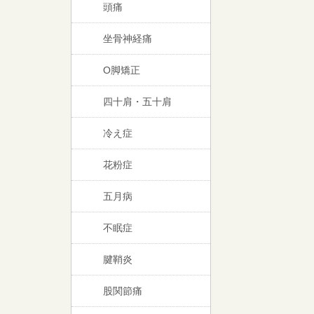
頭痛
坐骨神経痛
O脚矯正
四十肩・五十肩
冷え症
花粉症
五月病
不眠症
腱鞘炎
股関節痛