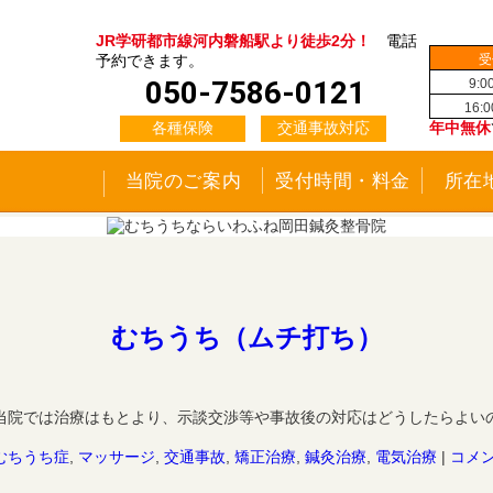
JR学研都市線河内磐船駅より徒歩2分！
電話
受
予約できます。
050-7586-0121
9:0
16:
各種保険
交通事故対応
年中無休
当院のご案内
受付時間・料金
所在
むちうち（ムチ打ち）
当院では治療はもとより、示談交渉等や事故後の対応はどうしたらよい
むちうち症
,
マッサージ
,
交通事故
,
矯正治療
,
鍼灸治療
,
電気治療
|
コメ