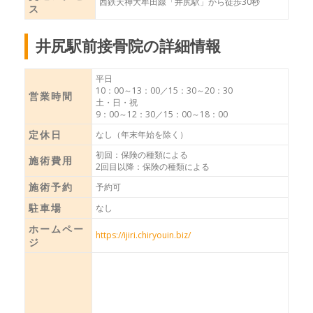
西鉄天神大牟田線「井尻駅」から徒歩30秒
ス
井尻駅前接骨院の詳細情報
平日
10：00～13：00／15：30～20：30
営業時間
土・日・祝
9：00～12：30／15：00～18：00
定休日
なし（年末年始を除く）
初回：保険の種類による
施術費用
2回目以降：保険の種類による
施術予約
予約可
駐車場
なし
ホームペー
https://ijiri.chiryouin.biz/
ジ