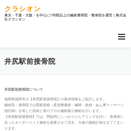
コ
クラシオン
ン
テ
東京・千葉・大阪・を中心に190院以上の鍼灸整骨院・整体院を運営｜株式会
社クラシオン
ン
ツ
へ
メニュー
ス
キ
ッ
プ
トップ
店舗一覧
企業情報
お問合せ
ブログ
井尻駅前接骨院
井尻駅前接骨院について
福岡県福岡市の【井尻駅前接骨院】の基本情報をご紹介します。
鍼灸院・接骨院では国家資格（柔道整復師・鍼師・灸師・あん摩マッサージ
指圧師）を有した筋肉と骨のプロの施術家が施術を行います。
【井尻駅前接骨院】では、問診時にしっかりとヒアリングを行い、患者様に
合ったオーダーメイド施術を提案させて頂き、今後の施術計画を立ててまい
ります。