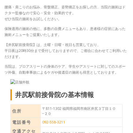
腰痛・肩こりのお悩み、骨盤矯正、姿勢矯正をお探しの方、当院の施術はド
クター監修なので安心・安全・効果的です。
ぜひ当院の施術をお試しください。
保険適用の施術の他に、多数の自費メニューもあり、患者様の症状にあった
施術メニューをご提案いたします。
【井尻駅前接骨院】は、土曜・日曜・祝日も営業しており、
平日夜は20時30分まで受付しておりますので、ご都合に合わせてご利用いた
だけます。
当院は、プロアスリートの身体のケア、学生やアスリートに対してのスポー
ツ外傷、自動車事故によるケガや後遺症の施術も得意としております。
井尻駅前接骨院の基本情報
〒811-1302 福岡県福岡市南区井尻３丁目１０
住所
−２０
電話番号
092-558-3211
交通アクセ