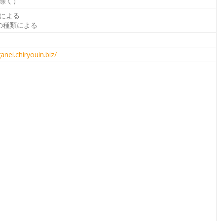
除く）
による
の種類による
anei.chiryouin.biz/