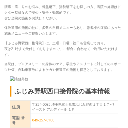
腰痛・肩こりのお悩み、骨盤矯正、姿勢矯正をお探しの方、当院の施術はド
クター監修なので安心・安全・効果的です。
ぜひ当院の施術をお試しください。
保険適用の施術の他に、多数の自費メニューもあり、患者様の症状にあった
施術メニューをご提案いたします。
【ふじみ野駅西口接骨院】は、土曜・日曜・祝日も営業しており、
夜は21時まで受付しておりますので、ご都合に合わせてご利用いただけま
す。
当院は、プロアスリートの身体のケア、学生やアスリートに対してのスポー
ツ外傷、自動車事故によるケガや後遺症の施術も得意としております。
ふじみ野駅西口接骨院の基本情報
〒354-0035 埼玉県富士見市ふじみ野西１丁目１７−７
住所
イースト アルディール １Ｆ
電話番
049-257-6100
号