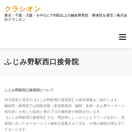
コ
クラシオン
ン
テ
東京・千葉・大阪・を中心に190院以上の鍼灸整骨院・整体院を運営｜株式会
社クラシオン
ン
ツ
へ
メニュー
ス
キ
ッ
プ
トップ
店舗一覧
企業情報
お問合せ
ブログ
ふじみ野駅西口接骨院
ふじみ野駅西口接骨院について
埼玉県富士見市の【ふじみ野駅西口接骨院】の基本情報をご紹介します。
鍼灸院・接骨院では国家資格（柔道整復師・鍼師・灸師・あん摩マッサージ
指圧師）を有した筋肉と骨のプロの施術家が施術を行います。
【ふじみ野駅西口接骨院】では、問診時にしっかりとヒアリングを行い、患
者様に合ったオーダーメイド施術を提案させて頂き、今後の施術計画を立て
てまいります。