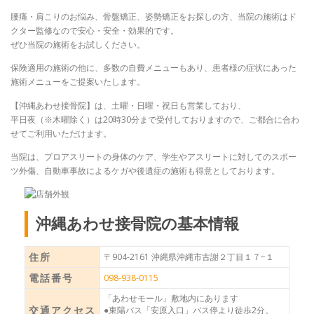
腰痛・肩こりのお悩み、骨盤矯正、姿勢矯正をお探しの方、当院の施術はド
クター監修なので安心・安全・効果的です。
ぜひ当院の施術をお試しください。
保険適用の施術の他に、多数の自費メニューもあり、患者様の症状にあった
施術メニューをご提案いたします。
【沖縄あわせ接骨院】は、土曜・日曜・祝日も営業しており、
平日夜（※木曜除く）は20時30分まで受付しておりますので、ご都合に合わ
せてご利用いただけます。
当院は、プロアスリートの身体のケア、学生やアスリートに対してのスポー
ツ外傷、自動車事故によるケガや後遺症の施術も得意としております。
沖縄あわせ接骨院の基本情報
住所
〒904-2161 沖縄県沖縄市古謝２丁目１７−１
電話番号
098-938-0115
「あわせモール」敷地内にあります
交通アクセス
●東陽バス「安原入口」バス停より徒歩2分。