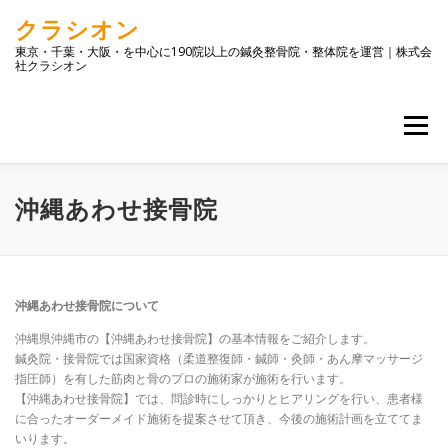
コ
クラシオン
ン
テ
東京・千葉・大阪・を中心に190院以上の鍼灸整骨院・整体院を運営｜株式会
社クラシオン
ン
ツ
へ
メニュー
ス
キ
ッ
プ
トップ
店舗一覧
企業情報
お問合せ
ブログ
沖縄あわせ接骨院
沖縄あわせ接骨院について
沖縄県沖縄市の【沖縄あわせ接骨院】の基本情報をご紹介します。
鍼灸院・接骨院では国家資格（柔道整復師・鍼師・灸師・あん摩マッサージ
指圧師）を有した筋肉と骨のプロの施術家が施術を行います。
【沖縄あわせ接骨院】では、問診時にしっかりとヒアリングを行い、患者様
に合ったオーダーメイド施術を提案させて頂き、今後の施術計画を立ててま
いります。