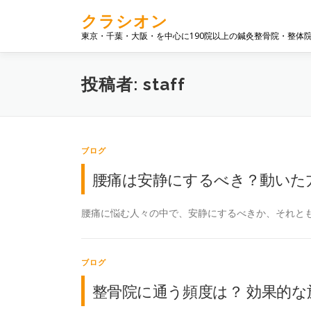
コ
クラシオン
ン
東京・千葉・大阪・を中心に190院以上の鍼灸整骨院・整体
テ
ン
ツ
投稿者:
staff
へ
ス
キ
ッ
プ
ブログ
腰痛は安静にするべき？動いた
腰痛に悩む人々の中で、安静にするべきか、それとも
ブログ
整骨院に通う頻度は？ 効果的